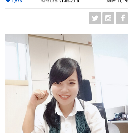
1,876
Write Date:
21-03-2018
Count:
11,178